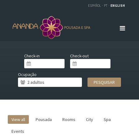
ESPAÑOL
PT
ENGLISH
Check-in
Check-out
Ocupação
PESQUISAR
View all
Pousada
Rooms
City
Spa
Events